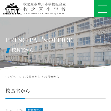
コ
ナ
ン
ビ
テ
ゲ
ン
ー
ツ
シ
へ
ョ
ス
ン
キ
に
ッ
移
プ
動
校長室から
トップページ
校長室から
校長室から
校長室から
2026.03.26
校長室から