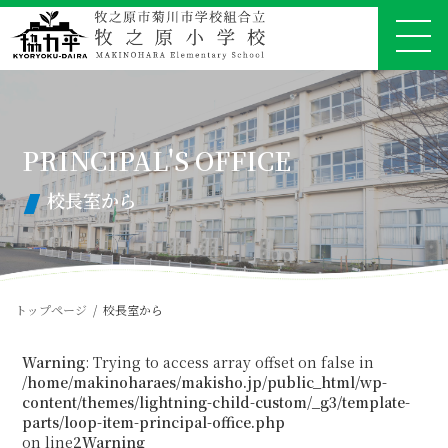
コ
ナ
ン
ビ
テ
ゲ
ン
ー
ツ
シ
へ
ョ
ス
ン
キ
に
ッ
移
プ
動
校長室から
トップページ
校長室から
Warning
: Trying to access array offset on false in
/home/makinoharaes/makisho.jp/public_html/wp-
content/themes/lightning-child-custom/_g3/template-
parts/loop-item-principal-office.php
on line
2
Warning