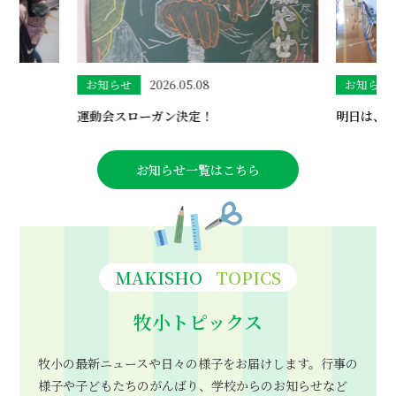
お知らせ
2026.05.08
お知らせ
運動会スローガン決定！
明日は、
お知らせ一覧はこちら
MAKISHO
TOPICS
牧小トピックス
牧小の最新ニュースや日々の様子をお届けします。行事の
様子や子どもたちのがんばり、
学校からのお知らせなど