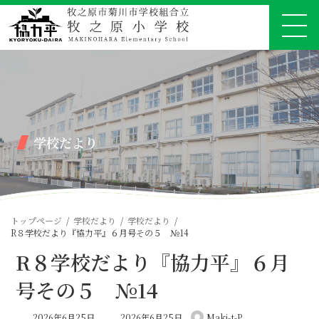
コ
ナ
ン
ビ
テ
ゲ
ン
ー
ツ
シ
へ
ョ
ス
ン
キ
に
ッ
移
プ
動
学校だより
トップページ
学校だより
学校だより
R８学校だより『協力平』６月号その５ №14
R８学校だより『協力平』６月
号その５ №14
最
2026年6月25日
2026年6月25日
Maki-t-P