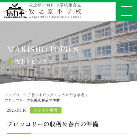
コ
ナ
ン
ビ
テ
ゲ
ン
ー
ツ
シ
へ
ョ
ス
ン
キ
に
ッ
移
プ
動
牧小トピックス
トップページ
牧小トピックス
かがやき学級
ブロッコリーの収穫＆春苗の準備
2026.03.16
かがやき学級
ブロッコリーの収穫＆春苗の準備