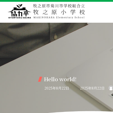
コ
ナ
ン
ビ
テ
ゲ
ン
ー
ツ
シ
へ
ョ
ス
ン
キ
に
ッ
移
プ
動
Hello world!
最
2025年8月22日
2025年8月22日
終
更
新
日
時
: